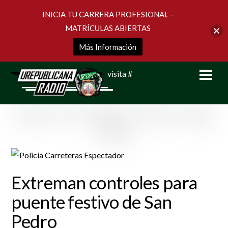
INICIA TU CARRERA PROFESIONAL -
MATRÍCULAS ABIERTAS
Más Información
Skip
Men
visita #
to
content
Extreman controles para
puente festivo de San
Pedro