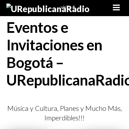
Skip
Men
visita #
to
content
Eventos e
Invitaciones en
Bogotá –
URepublicanaRadi
Música y Cultura, Planes y Mucho Más,
Imperdibles!!!