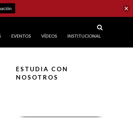
mación
RSS
S
EVENTOS
VÍDEOS
INSTITUCIONAL
ve a Corporación Universitaria Republicana
ESTUDIA CON
NOSOTROS