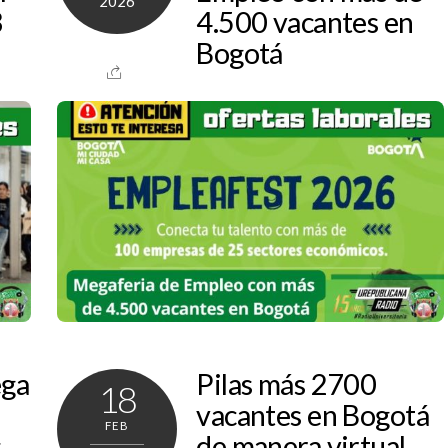
2026
3
4.500 vacantes en
Bogotá
ega
Pilas más 2700
18
vacantes en Bogotá
FEB
,
de manera virtual