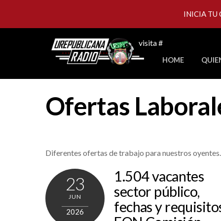
INICIA TU
Skip
visita #
to
HOME
QUIE
content
Ofertas Laboral
Diferentes ofertas de trabajo para nuestros oyentes.
1.504 vacantes
23
sector público,
JUN
fechas y requisito
2026