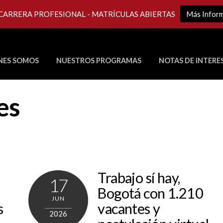
 CARRERA PROFESIONAL - MATRÍCULAS ABIERTAS
Más Infor
NES SOMOS
NUESTROS PROGRAMAS
NOTAS DE INTERE
Últimos Programas en Vivo
es
Trabajo sí hay,
17
Bogotá con 1.210
JUN
s
vacantes y
2026