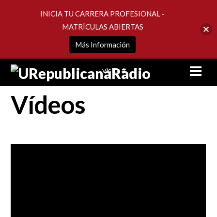
INICIA TU CARRERA PROFESIONAL -
MATRÍCULAS ABIERTAS
Más Información
Skip
Men
visita #
to
content
Vídeos