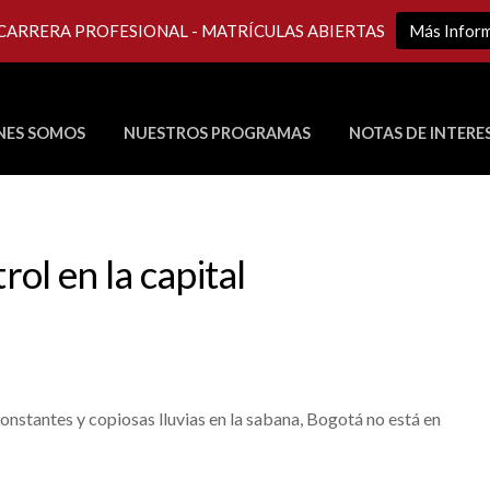
 CARRERA PROFESIONAL - MATRÍCULAS ABIERTAS
Más Infor
NES SOMOS
NUESTROS PROGRAMAS
NOTAS DE INTERE
Últimos Programas en Vivo
rol en la capital
nstantes y copiosas lluvias en la sabana, Bogotá no está en