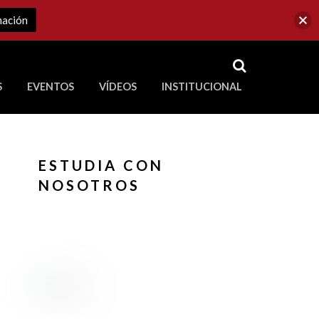
mación
RSS
S
EVENTOS
VÍDEOS
INSTITUCIONAL
ve a Corporación Universitaria Republicana
ESTUDIA CON
NOSOTROS