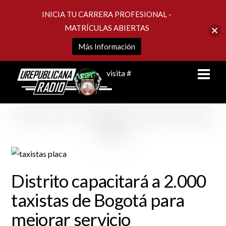
INICIA TU CARRERA PROFESIONAL -
MATRÍCULAS ABIERTAS
Más Información
Skip
Men
visita #
to
content
Distrito capacitará a 2.000
taxistas de Bogotá para
mejorar servicio