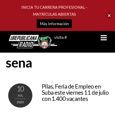
INICIA TU CARRERA PROFESIONAL -
MATRÍCULAS ABIERTAS
Más Información
Skip
Men
visita #
to
content
sena
Pilas, Feria de Empleo en
10
Suba este viernes 11 de julio
JUL
con 1.400 vacantes
2025