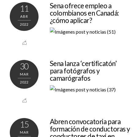
Sena ofrece empleo a
11
colombianos en Canadá:
ABR
¿cómo aplicar?
2022
Sena lanza ‘certificatón’
30
para fotógrafos y
MAR
camarógrafos
2022
Abren convocatoria para
15
formación de conductoras y
MAR
conductores de taxi en