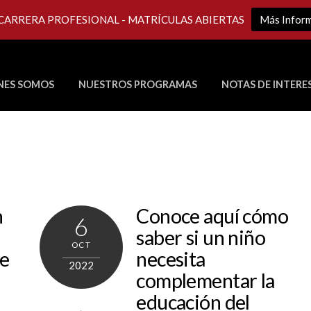
 CARRERA PROFESIONAL - MATRÍCULAS ABIERTAS
Más Infor
NES SOMOS
NUESTROS PROGRAMAS
NOTAS DE INTERE
Últimos Programas en Vivo
n
Conoce aquí cómo
6
saber si un niño
OCT
ue
necesita
2022
complementar la
educación del