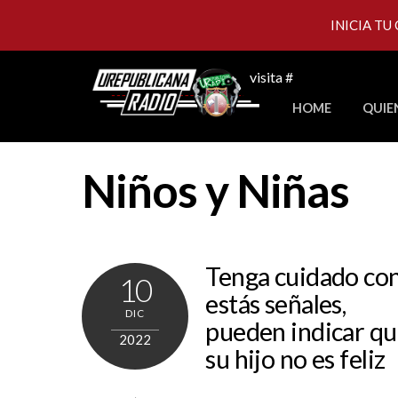
INICIA TU
Skip
visita #
to
HOME
QUIE
content
Niños y Niñas
Tenga cuidado co
10
estás señales,
DIC
pueden indicar q
2022
su hijo no es feliz