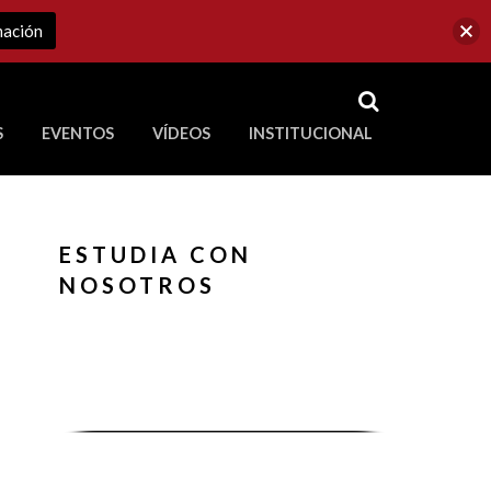
mación
RSS
S
EVENTOS
VÍDEOS
INSTITUCIONAL
ve a Corporación Universitaria Republicana
ESTUDIA CON
NOSOTROS