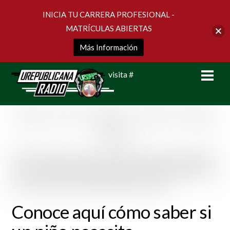
INICIA TU CARRERA PROFESIONAL -
MATRÍCULAS ABIERTAS
Más Información
Skip
Men
visita #
to
content
Conoce aquí cómo saber si