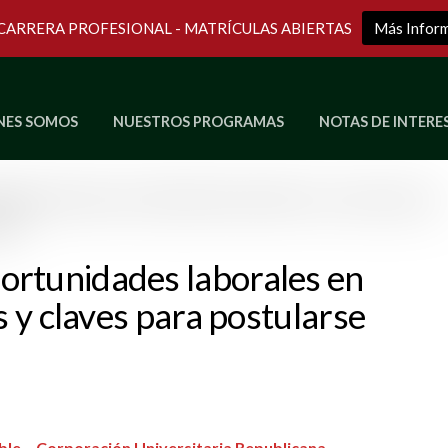
 CARRERA PROFESIONAL - MATRÍCULAS ABIERTAS
Más Infor
NES SOMOS
NUESTROS PROGRAMAS
NOTAS DE INTERE
Últimos Programas en Vivo
ortunidades laborales en
s y claves para postularse
ible – Corporación Universitaria Republicana