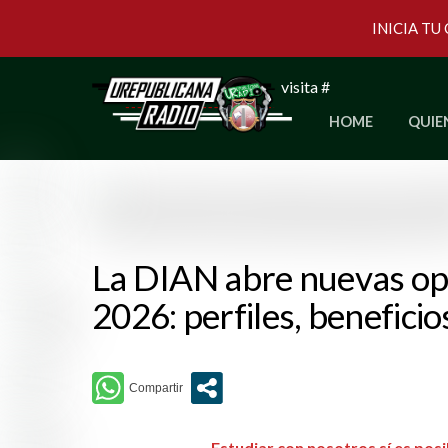
INICIA TU
Skip
visita #
to
HOME
QUIE
content
La DIAN abre nuevas op
2026: perfiles, beneficio
Estudiar con nosotros sí es pos