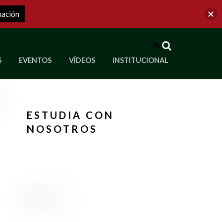
mación
RSS
S
EVENTOS
VÍDEOS
INSTITUCIONAL
ve a Corporación Universitaria Republicana
ESTUDIA CON
NOSOTROS