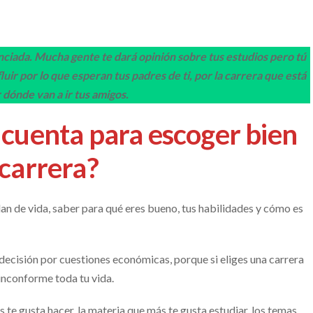
ciada. Mucha gente te dará opinión sobre tus estudios pero tú
fluir por lo que esperan tus padres de ti, por la carrera que está
 dónde van a ir tus amigos.
cuenta para escoger bien
 carrera?
lan de vida, saber para qué eres bueno, tus habilidades y cómo es
decisión por cuestiones económicas, porque si eliges una carrera
 inconforme toda tu vida.
te gusta hacer, la materia que más te gusta estudiar, los temas