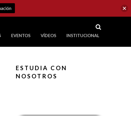
mación
RSS
S
EVENTOS
VÍDEOS
INSTITUCIONAL
ve a Corporación Universitaria Republicana
ESTUDIA CON
NOSOTROS