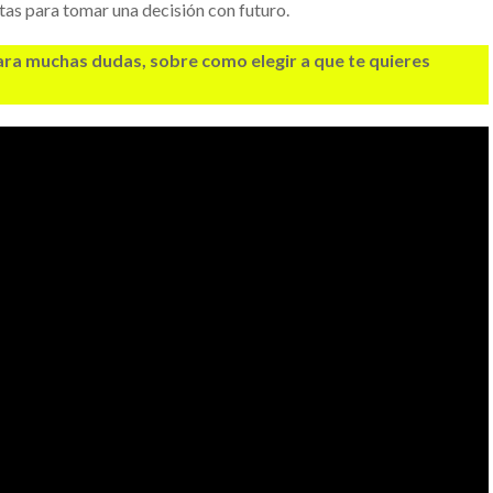
tas para tomar una decisión con futuro.
ara muchas dudas, sobre como elegir a que te quieres