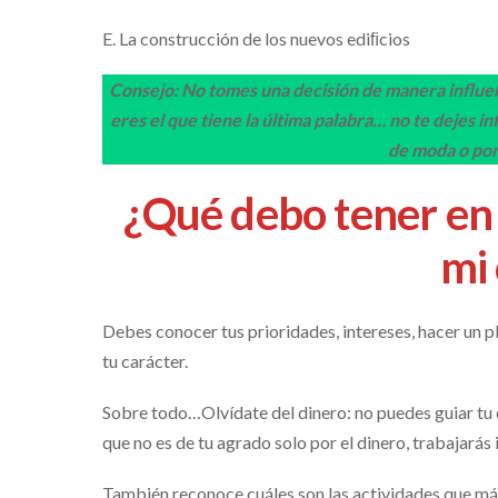
E. La construcción de los nuevos ediﬁcios
Consejo: No tomes una decisión de manera influen
eres el que tiene la última palabra… no te dejes in
de moda o por
¿Qué debo tener en 
mi
Debes conocer tus prioridades, intereses, hacer un p
tu carácter.
Sobre todo…Olvídate del dinero: no puedes guiar tu 
que no es de tu agrado solo por el dinero, trabajarás
También reconoce cuáles son las actividades que más 