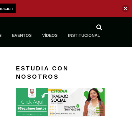
mación
RSS
S
EVENTOS
VÍDEOS
INSTITUCIONAL
ve a Corporación Universitaria Republicana
ESTUDIA CON
NOSOTROS