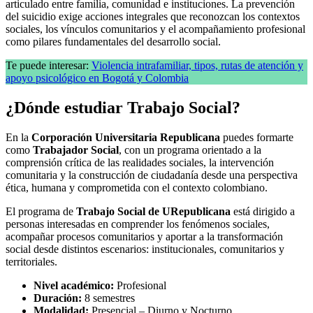
articulado entre familia, comunidad e instituciones. La prevención
del suicidio exige acciones integrales que reconozcan los contextos
sociales, los vínculos comunitarios y el acompañamiento profesional
como pilares fundamentales del desarrollo social.
Te puede interesar:
Violencia intrafamiliar, tipos, rutas de atención y
apoyo psicológico en Bogotá y Colombia
¿Dónde estudiar Trabajo Social?
En la
Corporación Universitaria Republicana
puedes formarte
como
Trabajador Social
, con un programa orientado a la
comprensión crítica de las realidades sociales, la intervención
comunitaria y la construcción de ciudadanía desde una perspectiva
ética, humana y comprometida con el contexto colombiano.
El programa de
Trabajo Social de URepublicana
está dirigido a
personas interesadas en comprender los fenómenos sociales,
acompañar procesos comunitarios y aportar a la transformación
social desde distintos escenarios: institucionales, comunitarios y
territoriales.
Nivel académico:
Profesional
Duración:
8 semestres
Modalidad:
Presencial – Diurno y Nocturno