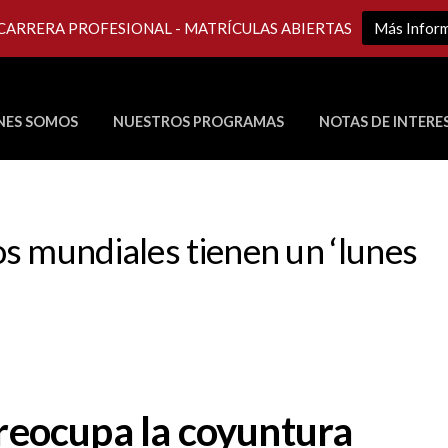
 CARRERA PROFESIONAL - MATRÍCULAS ABIERTAS
Más Infor
NES SOMOS
NUESTROS PROGRAMAS
NOTAS DE INTERE
Últimos Programas en Vivo
s mundiales tienen un ‘lunes
preocupa la coyuntura