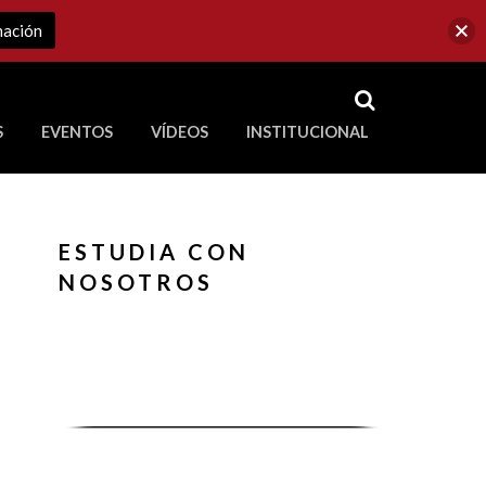
mación
RSS
S
EVENTOS
VÍDEOS
INSTITUCIONAL
ve a Corporación Universitaria Republicana
ESTUDIA CON
NOSOTROS