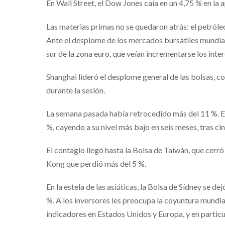
En Wall Street, el Dow Jones caía en un 4,75 % en la 
Las materias primas no se quedaron atrás: el petróleo
Ante el desplome de los mercados bursátiles mundiales
sur de la zona euro, que veían incrementarse los int
Shanghai lideró el desplome general de las bolsas, c
durante la sesión.
La semana pasada había retrocedido más del 11 %. En 
%, cayendo a su nivel más bajo en seis meses, tras ci
El contagio llegó hasta la Bolsa de Taiwán, que cerró
Kong que perdió más del 5 %.
En la estela de las asiáticas, la Bolsa de Sídney se de
%. A los inversores les preocupa la coyuntura mundial
indicadores en Estados Unidos y Europa, y en particu