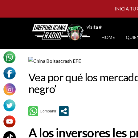
INICIA TU
Skip
visita #
to
HOME
QUIE
content
Vea por qué los mercado
negro’
A los inversores les 