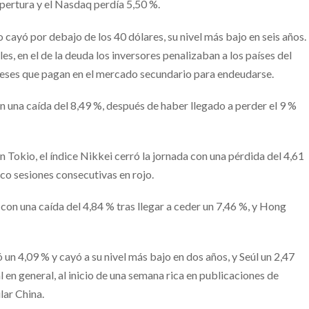
apertura y el Nasdaq perdía 5,50 %.
 cayó por debajo de los 40 dólares, su nivel más bajo en seis años.
, en el de la deuda los inversores penalizaban a los países del
ereses que pagan en el mercado secundario para endeudarse.
on una caída del 8,49 %, después de haber llegado a perder el 9 %
Tokio, el índice Nikkei cerró la jornada con una pérdida del 4,61
nco sesiones consecutivas en rojo.
 con una caída del 4,84 % tras llegar a ceder un 7,46 %, y Hong
jó un 4,09 % y cayó a su nivel más bajo en dos años, y Seúl un 2,47
 en general, al inicio de una semana rica en publicaciones de
lar China.