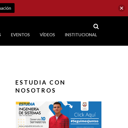
mación
RSS
S
EVENTOS
VÍDEOS
INSTITUCIONAL
ve a Corporación Universitaria Republicana
ESTUDIA CON
NOSOTROS