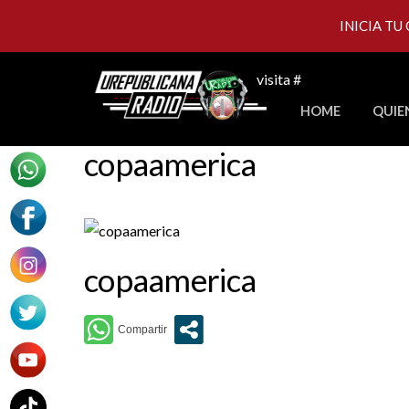
INICIA TU
Skip
visita #
to
HOME
QUIE
content
copaamerica
copaamerica