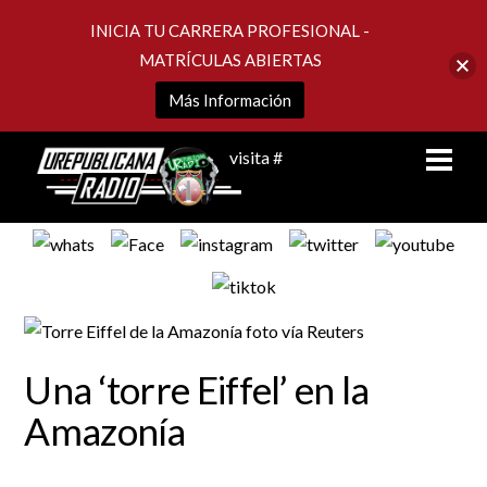
INICIA TU CARRERA PROFESIONAL -
MATRÍCULAS ABIERTAS
Más Información
Skip
Men
visita #
to
content
Una ‘torre Eiffel’ en la
Amazonía