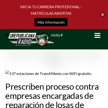
INICIA TU CARRERA PROFESIONAL -
MATRÍCULAS ABIERTAS
Más Información
Skip
Men
visita #
to
content
Prescriben proceso contra
empresas encargadas de
reparación de losas de