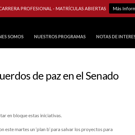
 CARRERA PROFESIONAL - MATRÍCULAS ABIERTAS
Más Infor
NES SOMOS
NUESTROS PROGRAMAS
NOTAS DE INTERE
Últimos Programas en Vivo
uerdos de paz en el Senado
r en bloque estas iniciativas.
este martes un ‘plan b’ para salvar los proyectos para