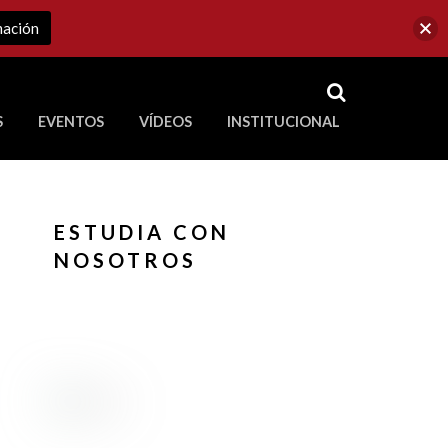
mación
RSS
S
EVENTOS
VÍDEOS
INSTITUCIONAL
ve a Corporación Universitaria Republicana
ESTUDIA CON
NOSOTROS