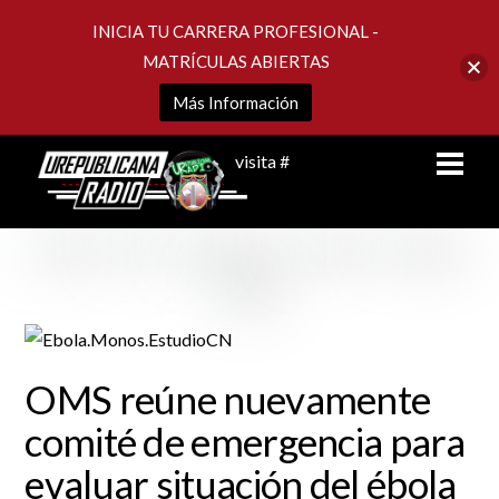
INICIA TU CARRERA PROFESIONAL -
MATRÍCULAS ABIERTAS
Más Información
Skip
Men
visita #
to
content
OMS reúne nuevamente
comité de emergencia para
evaluar situación del ébola