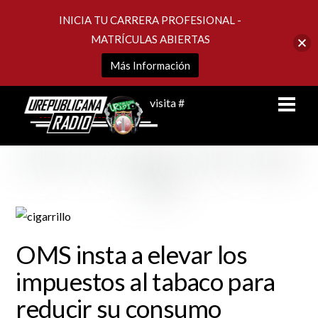
INICIA TU CARRERA PROFESIONAL -
MATRÍCULAS ABIERTAS
Más Información
Skip
Men
visita #
to
content
OMS insta a elevar los
impuestos al tabaco para
reducir su consumo