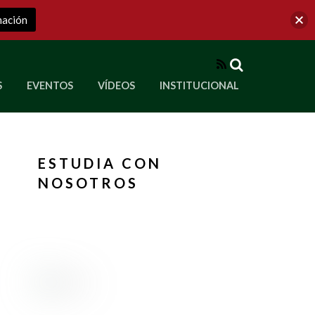
mación
RSS
S
EVENTOS
VÍDEOS
INSTITUCIONAL
ve a Corporación Universitaria Republicana
ESTUDIA CON
NOSOTROS