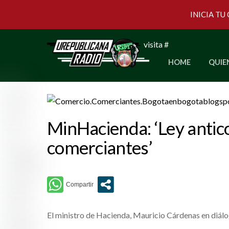
INICIA TU
Skip
visita #
to
HOME
QUIE
content
MinHacienda: ‘Ley antic
comerciantes’
El ministro de Hacienda, Mauricio Cárdenas en diálo