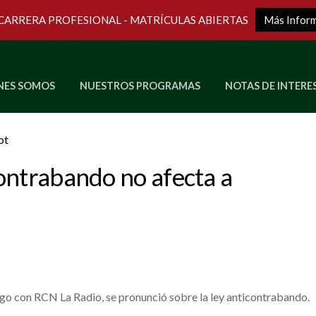
 CARRERA PROFESIONAL - MATRÍCULAS ABIERTAS
Más Infor
NES SOMOS
NUESTROS PROGRAMAS
NOTAS DE INTERE
Últimos Programas en Vivo
ontrabando no afecta a
go con RCN La Radio, se pronunció sobre la ley anticontrabando.