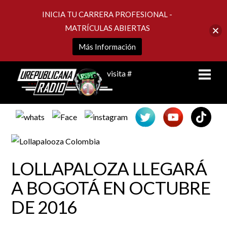
INICIA TU CARRERA PROFESIONAL -
MATRÍCULAS ABIERTAS
Más Información
Skip
Men
visita #
to
content
LOLLAPALOZA LLEGARÁ
A BOGOTÁ EN OCTUBRE
DE 2016