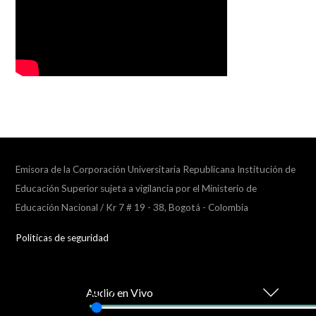
Emisora de la Corporación Universitaria Republicana Institución de
Educación Superior sujeta a vigilancia por el Ministerio de
Educación Nacional / Kr 7 # 19 - 38, Bogotá - Colombia
Politicas de seguridad
Coll
Audio en Vivo
play