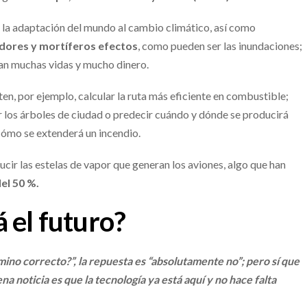
 la adaptación del mundo al cambio climático, así como
adores y mortíferos efectos
, como pueden ser las inundaciones;
stan muchas vidas y mucho dinero.
en, por ejemplo, calcular la ruta más eficiente en combustible;
r los árboles de ciudad o predecir cuándo y dónde se producirá
 cómo se extenderá un incendio.
ir las estelas de vapor que generan los aviones, algo que han
el 50 %.
 el futuro?
amino correcto?”, la repuesta es “absolutamente no”; pero sí que
a noticia es que la tecnología ya está aquí y no hace falta