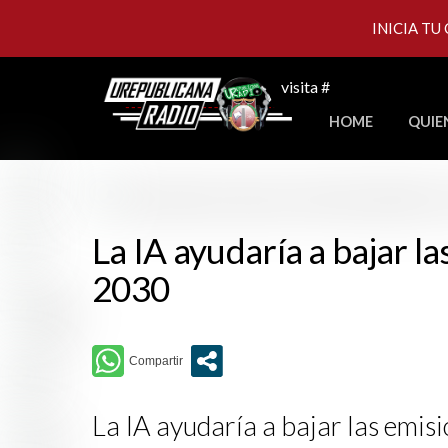
INICIA TU
Skip
visita #
to
HOME
QUIE
content
La IA ayudaría a bajar la
2030
La IA ayudaría a bajar las emis