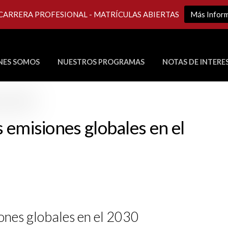
 CARRERA PROFESIONAL - MATRÍCULAS ABIERTAS
Más Infor
NES SOMOS
NUESTROS PROGRAMAS
NOTAS DE INTERE
Últimos Programas en Vivo
s emisiones globales en el
iones globales en el 2030