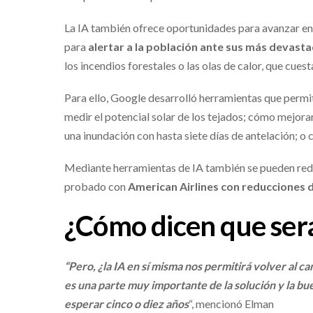
La IA también ofrece oportunidades para avanzar en
para
alertar a la población ante sus más devast
los incendios forestales o las olas de calor, que cue
Para ello, Google desarrolló herramientas que permit
medir el potencial solar de los tejados; cómo mejora
una inundación con hasta siete días de antelación; o
Mediante herramientas de IA también se pueden reduc
probado con
American Airlines con reducciones d
¿Cómo dicen que será
“Pero, ¿la IA en sí misma nos permitirá volver al c
es una parte muy importante de la solución y la buen
esperar cinco o diez años
“, mencionó Elman