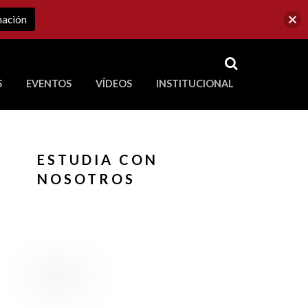
mación
RSS
S
EVENTOS
VÍDEOS
INSTITUCIONAL
ve a Corporación Universitaria Republicana
ESTUDIA CON
NOSOTROS