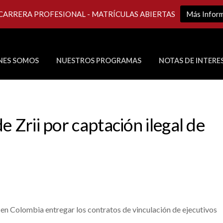
 CARRERA PROFESIONAL - MATRÍCULAS ABIERTAS
Más Infor
NES SOMOS
NUESTROS PROGRAMAS
NOTAS DE INTERE
Últimos Programas en Vivo
 Zrii por captación ilegal de
l en Colombia entregar los contratos de vinculación de ejecutivos