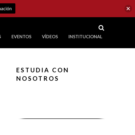
mación
RSS
S
EVENTOS
VÍDEOS
INSTITUCIONAL
ve a Corporación Universitaria Republicana
ESTUDIA CON
NOSOTROS