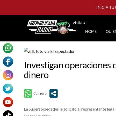
INICIA TU
Skip
visita #
to
HOME
QUIE
content
Investigan operaciones de
dinero
La Supersociedades le solicitó al representante lega
independientes.