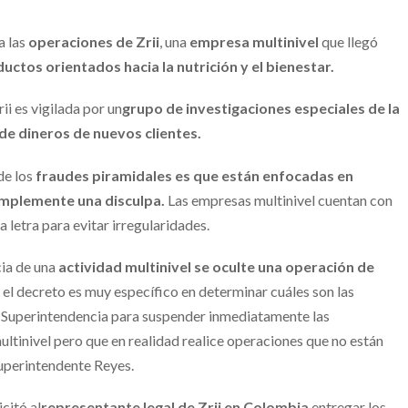
a las
operaciones de Zrii
, una
empresa multinivel
que llegó
uctos orientados hacia la nutrición y el bienestar.
rii es vigilada por un
grupo de investigaciones especiales de la
 de dineros de nuevos clientes.
de los
fraudes piramidales es que están enfocadas en
implemente una disculpa.
Las empresas multinivel cuentan con
 letra para evitar irregularidades.
cia de una
actividad multinivel se oculte una operación de
 el decreto es muy específico en determinar cuáles son las
 la Superintendencia para suspender inmediatamente las
ltinivel pero que en realidad realice operaciones que no están
superintendente Reyes.
citó al
representante legal de Zrii en Colombia
entregar los