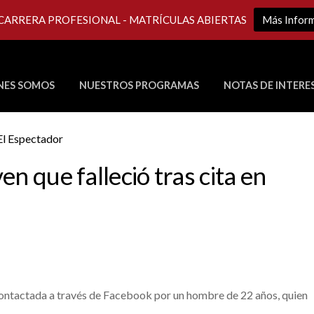
 CARRERA PROFESIONAL - MATRÍCULAS ABIERTAS
Más Infor
NES SOMOS
NUESTROS PROGRAMAS
NOTAS DE INTERE
Últimos Programas en Vivo
n que falleció tras cita en
contactada a través de Facebook por un hombre de 22 años, quien