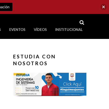
mación
RSS
S
EVENTOS
VÍDEOS
INSTITUCIONAL
ve a Corporación Universitaria Republicana
ESTUDIA CON
NOSOTROS