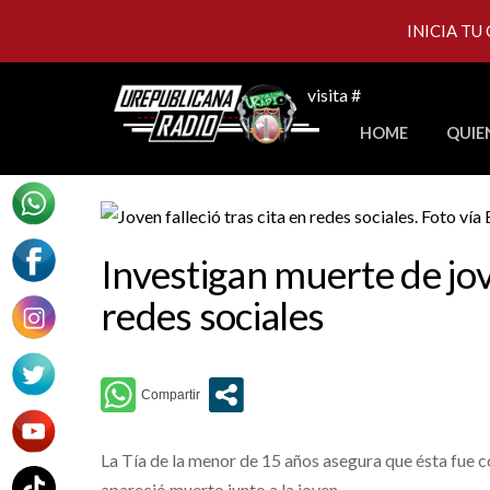
INICIA TU
Skip
visita #
to
HOME
QUIE
content
Investigan muerte de jove
redes sociales
La Tía de la menor de 15 años asegura que ésta fue 
apareció muerto junto a la joven.