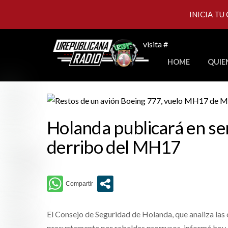
INICIA TU
Skip
visita #
to
HOME
QUIE
content
Holanda publicará en se
derribo del MH17
El Consejo de Seguridad de Holanda, que analiza las 
presuntamente por rebeldes prorrusos, informó hoy d