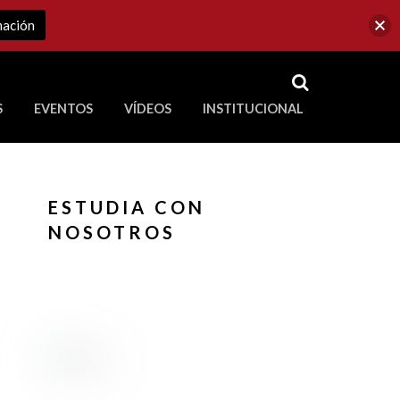
mación
RSS
S
EVENTOS
VÍDEOS
INSTITUCIONAL
ve a Corporación Universitaria Republicana
ESTUDIA CON
NOSOTROS