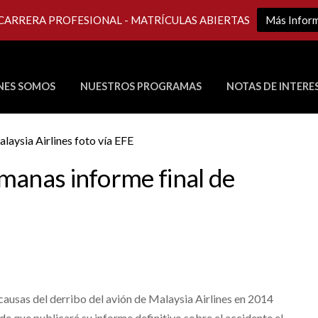
 CARRERA PROFESIONAL - MATRÍCULAS ABIERTAS
Más Infor
NES SOMOS
NUESTROS PROGRAMAS
NOTAS DE INTERE
Últimos Programas en Vivo
manas informe final de
causas del derribo del avión de Malaysia Airlines en 2014
e que publicará su informe definitivo sobre el accidente el