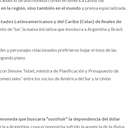
 un anuncio de una moneda común en América Latina fue
o en la región, sino también en el mundo
y prensa especializada.
ados Latinoamericanos y del Caribe (Celac) de finales de
to de ‘Sur’, la nueva iniciativa que involucra a Argentina y Brasil.
des y personajes relacionados prefirieron bajar el tono de las
segundo plano.
 con Simone Tebet, ministra de Planificación y Presupuesto de
comerciales” entre los socios de América del Sur y la Unión
na moneda que buscaría “sustituir” la dependencia del dólar
ría a Argentina, cuya economía ha sufrido la ausencia de la divisa.