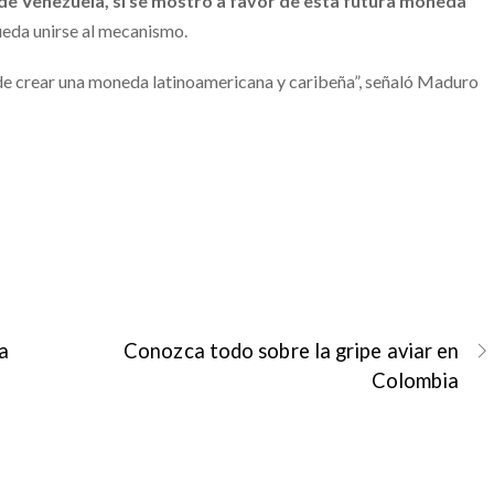
de Venezuela, sí se mostró a favor de esta futura moneda
pueda unirse al mecanismo.
 de crear una moneda latinoamericana y caribeña”, señaló Maduro
a
Conozca todo sobre la gripe aviar en
Colombia