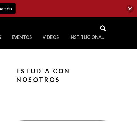
mación
RSS
S
EVENTOS
VÍDEOS
INSTITUCIONAL
ve a Corporación Universitaria Republicana
ESTUDIA CON
NOSOTROS