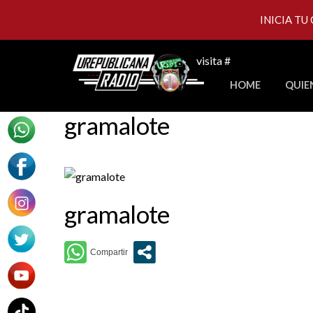
INICIA TU
Skip
visita #
to
HOME
QUIE
content
gramalote
gramalote