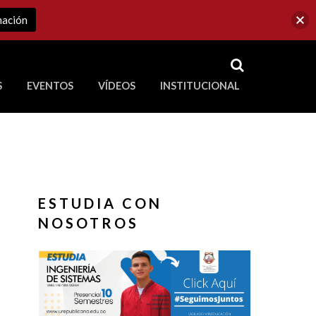
mación
RSS
S
EVENTOS
VÍDEOS
INSTITUCIONAL
ve a Corporación Universitaria Republicana
ESTUDIA CON
NOSOTROS