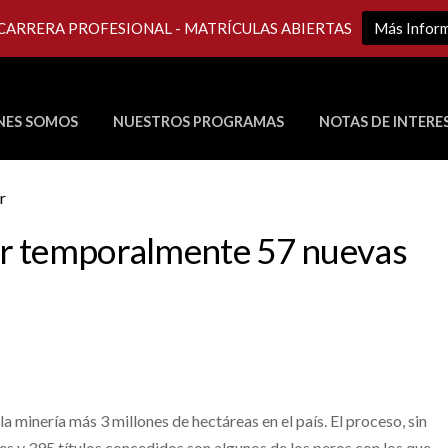
 CARRERA PROFESIONAL - MATRÍCULAS ABIERTAS
Más Infor
NES SOMOS
NUESTROS PROGRAMAS
NOTAS DE INTERE
Últimos Programas en Vivo
er temporalmente 57 nuevas
 minería más 3 millones de hectáreas en el país. El proceso, sin
s y 395 títulos concedidos son algunos de los peros con los que