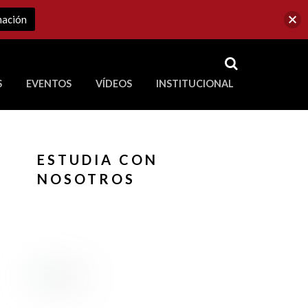
mación
RSS
S
EVENTOS
VÍDEOS
INSTITUCIONAL
ve a Corporación Universitaria Republicana
ESTUDIA CON
NOSOTROS