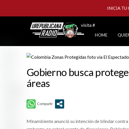
INICIA TU
Skip
visita #
to
HOME
QUIE
content
Gobierno busca proteg
áreas
Minambiente anunció su intención de blindar contra la
embargo, no estará exento de discusiones. Pobladore