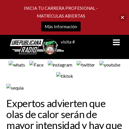
INICIA TU CARRERA PROFESIONAL -
MATRÍCULAS ABIERTAS
Más Información
Skip
Men
visita #
to
content
Expertos advierten que
olas de calor serán de
mayor intensidad y hay que