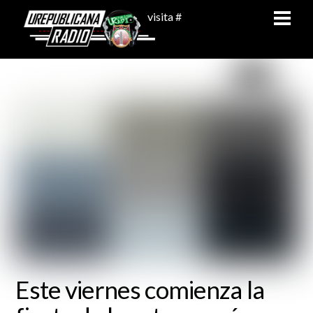
Skip
Men
visita #
to
content
Este viernes comienza la