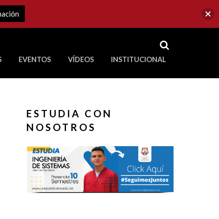
mación
RSS
S
EVENTOS
VÍDEOS
INSTITUCIONAL
ve a Corporación Universitaria Republicana
ESTUDIA CON
NOSOTROS