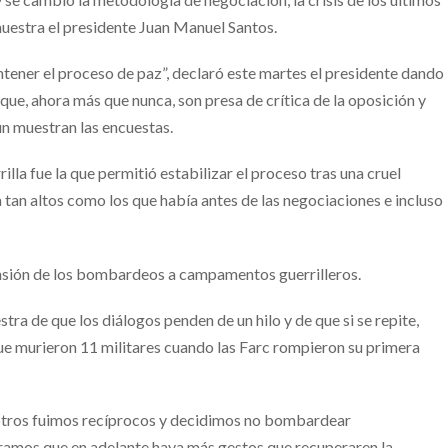
muestra el presidente Juan Manuel Santos.
mantener el proceso de paz”, declaró este martes el presidente dando
que, ahora más que nunca, son presa de crítica de la oposición y
n muestran las encuestas.
rilla fue la que permitió estabilizar el proceso tras una cruel
ia tan altos como los que había antes de las negociaciones e incluso
ensión de los bombardeos a campamentos guerrilleros.
ra de que los diálogos penden de un hilo y de que si se repite,
ue murieron 11 militares cuando las Farc rompieron su primera
osotros fuimos recíprocos y decidimos no bombardear
amos que en adelante haya más gestos que recuperaren la