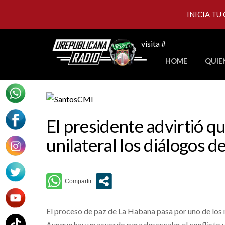
INICIA TU
Skip
visita #
to
HOME
QUIE
content
El presidente advirtió q
unilateral los diálogos 
El proceso de paz de La Habana pasa por uno de los 
Aunque hay un acuerdo para desescalar el conflicto y