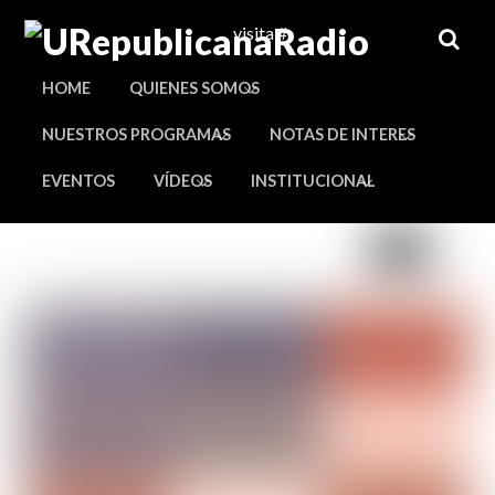
Skip
visita #
RSS
to
content
HOME
QUIENES SOMOS
NUESTROS PROGRAMAS
NOTAS DE INTERES
EVENTOS
VÍDEOS
INSTITUCIONAL