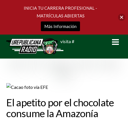
INICIA TU CARRERA PROFESIONAL -
MATRÍCULAS ABIERTAS
Más Información
Skip
Men
visita #
to
content
El apetito por el chocolate
consume la Amazonía