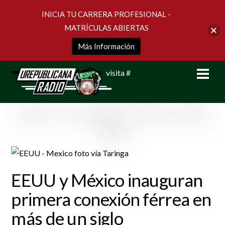
INICIA TU CARRERA PROFESIONAL -
MATRÍCULAS ABIERTAS
Más Información
Skip
Men
visita #
to
content
EEUU y México inauguran
primera conexión férrea en
más de un siglo