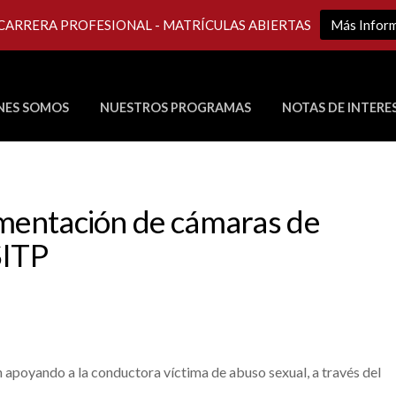
 CARRERA PROFESIONAL - MATRÍCULAS ABIERTAS
Más Infor
NES SOMOS
NUESTROS PROGRAMAS
NOTAS DE INTERE
Últimos Programas en Vivo
ementación de cámaras de
SITP
apoyando a la conductora víctima de abuso sexual, a través del