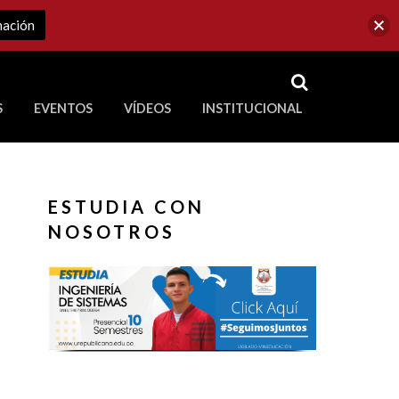
mación
RSS
S
EVENTOS
VÍDEOS
INSTITUCIONAL
ve a Corporación Universitaria Republicana
ESTUDIA CON
NOSOTROS