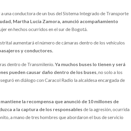
l a una conductora de un bus del Sistema Integrado de Transporte
 ciudad, Martha Lucía Zamora, anunció acompañamiento
ujer en hechos ocurridos en el sur de Bogotá.
trital aumentará el número de cámaras dentro de los vehículos
a pasajeros y conductores.
aras dentro de Transmilenio.
Ya muchos buses lo tienen y será
enes pueden causar daño dentro de los buses
, no solo a los
 aseguró en diálogo con Caracol Radio la alcaldesa encargada de
mantiene la recompensa que anunció de 10 millones de
uzca a la captura de los responsables
de la agresión, ocurrida
onito, a mano de tres hombres que abordaron el bus de servicio