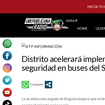
INICIA TU
Skip
visita #
to
HOME
QUIE
content
Distrito acelerará impl
seguridad en buses del 
La alcaldesa encargada de Bogotá aseguró que están 
acompañamiento psicosocial.