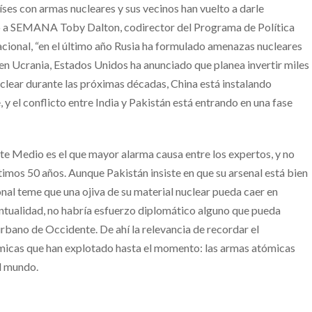
aíses con armas nucleares y sus vecinos han vuelto a darle
jo a SEMANA Toby Dalton, codirector del Programa de Política
acional, “en el último año Rusia ha formulado amenazas nucleares
r en Ucrania, Estados Unidos ha anunciado que planea invertir miles
clear durante las próximas décadas, China está instalando
, y el conflicto entre India y Pakistán está entrando en una fase
nte Medio es el que mayor alarma causa entre los expertos, y no
timos 50 años. Aunque Pakistán insiste en que su arsenal está bien
nal teme que una ojiva de su material nuclear pueda caer en
entualidad, no habría esfuerzo diplomático alguno que pueda
urbano de Occidente. De ahí la relevancia de recordar el
ómicas que han explotado hasta el momento: las armas atómicas
l mundo.