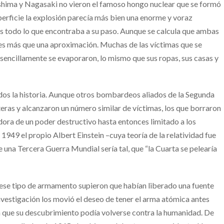
shima y Nagasaki no vieron el famoso hongo nuclear que se formó
perficie la explosión parecía más bien una enorme y voraz
s todo lo que encontraba a su paso. Aunque se calcula que ambas
s más que una aproximación. Muchas de las víctimas que se
encillamente se evaporaron, lo mismo que sus ropas, sus casas y
n dos la historia. Aunque otros bombardeos aliados de la Segunda
ras y alcanzaron un número similar de víctimas, los que borraron
dora de un poder destructivo hasta entonces limitado a los
1949 el propio Albert Einstein –cuya teoría de la relatividad fue
 una Tercera Guerra Mundial sería tal, que “la Cuarta se pelearía
n ese tipo de armamento supieron que habían liberado una fuente
nvestigación los movió el deseo de tener el arma atómica antes
on que su descubrimiento podía volverse contra la humanidad. De