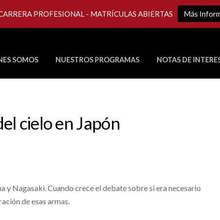
 CARRERA PROFESIONAL - MATRÍCULAS ABIERTAS
Más Infor
NES SOMOS
NUESTROS PROGRAMAS
NOTAS DE INTERE
Últimos Programas en Vivo
el cielo en Japón
a y Nagasaki. Cuando crece el debate sobre si era necesario
eración de esas armas.