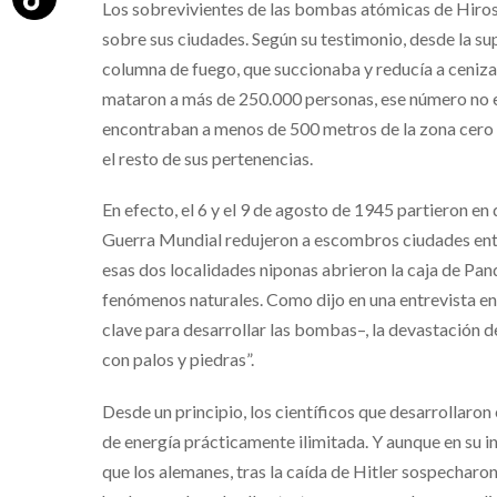
Los sobrevivientes de las bombas atómicas de Hiro
sobre sus ciudades. Según su testimonio, desde la su
columna de fuego, que succionaba y reducía a ceniza
mataron a más de 250.000 personas, ese número no e
encontraban a menos de 500 metros de la zona cero s
el resto de sus pertenencias.
En efecto, el 6 y el 9 de agosto de 1945 partieron e
Guerra Mundial redujeron a escombros ciudades ente
esas dos localidades niponas abrieron la caja de Pan
fenómenos naturales. Como dijo en una entrevista en 
clave para desarrollar las bombas–, la devastación de
con palos y piedras”.
Desde un principio, los científicos que desarrollaro
de energía prácticamente ilimitada. Y aunque en su i
que los alemanes, tras la caída de Hitler sospechar