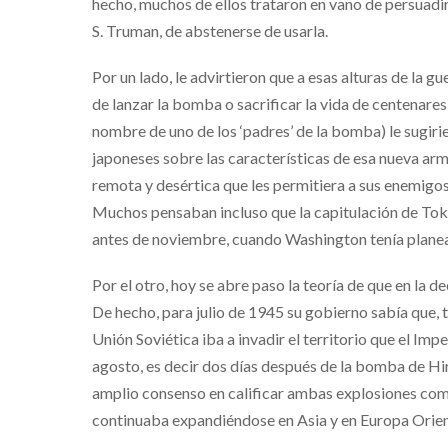
hecho, muchos de ellos trataron en vano de persuadi
S. Truman, de abstenerse de usarla.
Por un lado, le advirtieron que a esas alturas de la g
de lanzar la bomba o sacrificar la vida de centenares 
nombre de uno de los ‘padres’ de la bomba) le sugirie
japoneses sobre las características de esa nueva arm
remota y desértica que les permitiera a sus enemigos 
Muchos pensaban incluso que la capitulación de Tok
antes de noviembre, cuando Washington tenía planead
Por el otro, hoy se abre paso la teoría de que en la 
De hecho, para julio de 1945 su gobierno sabía que, t
Unión Soviética iba a invadir el territorio que el Im
agosto, es decir dos días después de la bomba de Hir
amplio consenso en calificar ambas explosiones como 
continuaba expandiéndose en Asia y en Europa Orien