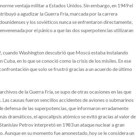
enorme ventaja militar a Estados Unidos. Sin embargo, en 1949 el
tribuyó a agudizar la Guerra Fría, marcada por la carrera
adounidenses y los soviéticos nunca se enfrentaron directamente,
 envenenada por el pánico a que las dos superpotencias utilizaran
962, cuando Washington descubrió que Moscú estaba instalando
uba, en lo que se conoció como la crisis de los misiles. En ese
 confrontación que solo se frustró gracias a un acuerdo de último
rchivos de la Guerra Fría, se supo de otras ocasiones en las que
 Las causas fueron sencillos accidentes de aviones o submarinos
 de defensa de las superpotencias, que informaron erradamente
más dramáticos, el apocalipsis atómico se evitó gracias al valor de
Stanislav Petrov interpretó en 1983 un ataque nuclear a gran
co. Aunque en su momento fue amonestado, hoy se le considera un