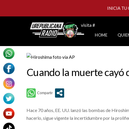
INICIA TU
Skip
visita #
to
HOME
QUIE
content
Cuando la muerte cayó d
Hace 70 años, EE. UU. lanzó las bombas de Hiroshim
hacerlo, sigue vigente la incertidumbre por la prolif