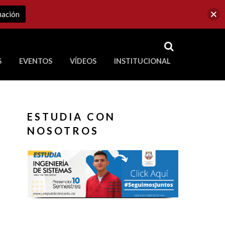
mación
RSS
S
EVENTOS
VÍDEOS
INSTITUCIONAL
ve a Corporación Universitaria Republicana
ESTUDIA CON
NOSOTROS