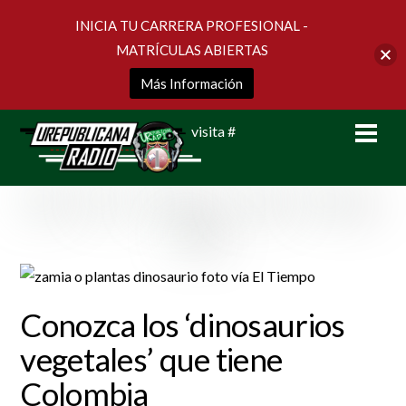
INICIA TU CARRERA PROFESIONAL -
MATRÍCULAS ABIERTAS
Más Información
Skip
Men
visita #
to
content
Conozca los ‘dinosaurios
vegetales’ que tiene
Colombia