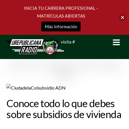
INICIA TU CARRERA PROFESIONAL -
MATRÍCULAS ABIERTAS
Más Información
Skip
Men
visita #
to
content
Conoce todo lo que debes
sobre subsidios de vivienda