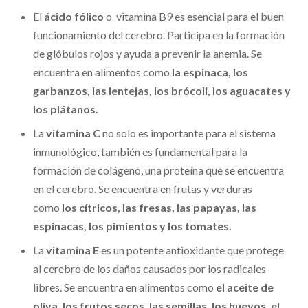
El
ácido fólico
o vitamina B9 es esencial para el buen
funcionamiento del cerebro. Participa en la formación
de glóbulos rojos y ayuda a prevenir la anemia. Se
encuentra en alimentos como
la espinaca, los
garbanzos, las lentejas, los brócoli, los aguacates y
los plátanos.
La
vitamina C
no solo es importante para el sistema
inmunológico, también es fundamental para la
formación de colágeno, una proteína que se encuentra
en el cerebro. Se encuentra en frutas y verduras
como
los cítricos, las fresas, las papayas, las
espinacas, los pimientos y los tomates.
La
vitamina E
es un potente antioxidante que protege
al cerebro de los daños causados por los radicales
libres. Se encuentra en alimentos como
el aceite de
oliva, los frutos secos, las semillas, los huevos, el