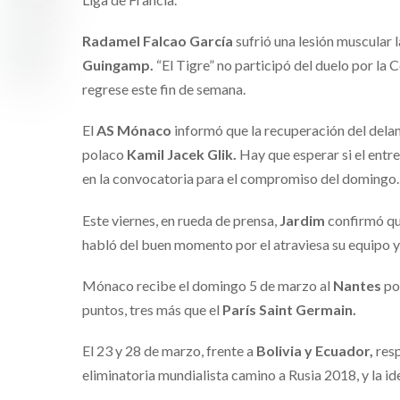
Radamel Falcao García
sufrió una lesión muscular l
Guingamp.
“El Tigre” no participó del duelo por la
regrese este fin de semana.
El
AS Mónaco
informó que la recuperación del delan
polaco
Kamil Jacek Glik.
Hay que esperar si el entre
en la convocatoria para el compromiso del domingo.
Este viernes, en rueda de prensa,
Jardim
confirmó q
habló del buen momento por el atraviesa su equipo y
Mónaco recibe el domingo 5 de marzo al
Nantes
po
puntos, tres más que el
París Saint Germain.
El 23 y 28 de marzo, frente a
Bolivia y Ecuador,
resp
eliminatoria mundialista camino a Rusia 2018, y la i