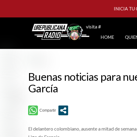
INICIA TU
Skip
visita #
to
HOME
QUIE
content
Buenas noticias para nu
García
El delantero colombiano, ausente a mitad de semana 
Liga de Francia.