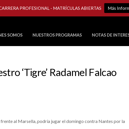
 CARRERA PROFESIONAL - MATRÍCULAS ABIERTAS
Más Infor
NES SOMOS
NUESTROS PROGRAMAS
NOTAS DE INTERE
Últimos Programas en Vivo
estro ‘Tigre’ Radamel Falcao
frente al Marsella, podría jugar el domingo contra Nantes por la