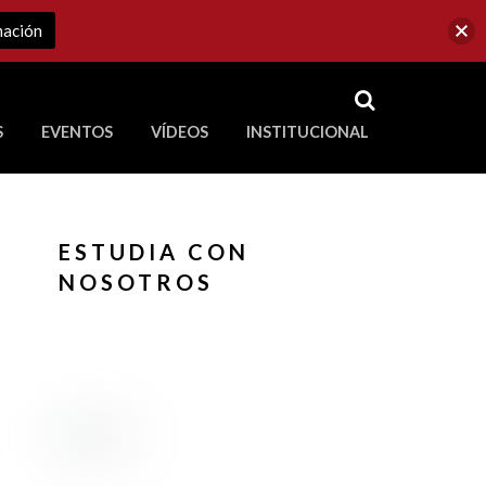
mación
RSS
S
EVENTOS
VÍDEOS
INSTITUCIONAL
ve a Corporación Universitaria Republicana
ESTUDIA CON
NOSOTROS