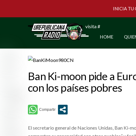
INICIA TU
Skip
visita #
to
HOME
QUIE
content
Ban Ki-moon pide a Eur
con los países pobres
El secretario general de Naciones Unidas, Ban Ki-moo
compartan su prosperidad con otros pueblos” y facili