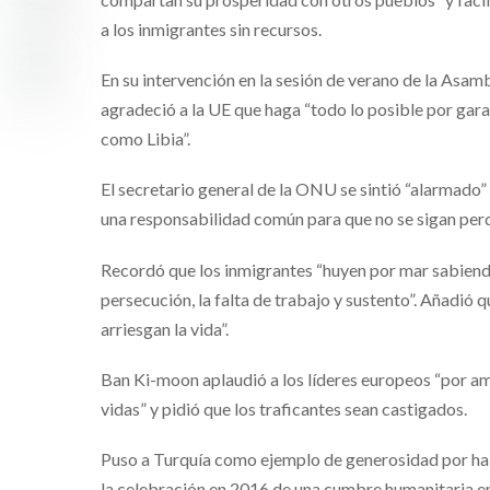
a los inmigrantes sin recursos.
En su intervención en la sesión de verano de la As
agradeció a la UE que haga “todo lo posible por garan
como Libia”.
El secretario general de la ONU se sintió “alarmado”
una responsabilidad común para que no se sigan perd
Recordó que los inmigrantes “huyen por mar sabiendo 
persecución, la falta de trabajo y sustento”. Añadió
arriesgan la vida”.
Ban Ki-moon aplaudió a los líderes europeos “por amp
vidas” y pidió que los traficantes sean castigados.
Puso a Turquía como ejemplo de generosidad por hab
la celebración en 2016 de una cumbre humanitaria en