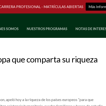
 CARRERA PROFESIONAL - MATRÍCULAS ABIERTAS
Más Infor
NES SOMOS
NUESTROS PROGRAMAS
NOTAS DE INTERE
Últimos Programas en Vivo
opa que comparta su riqueza
n, apeló hoy a la riqueza de los países europeos “para que
ten asistencia humanitaria, ayudas familiares y becas de estudio