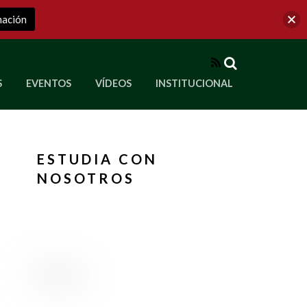
mación
RSS
S
EVENTOS
VÍDEOS
INSTITUCIONAL
ve a Corporación Universitaria Republicana
ESTUDIA CON
NOSOTROS