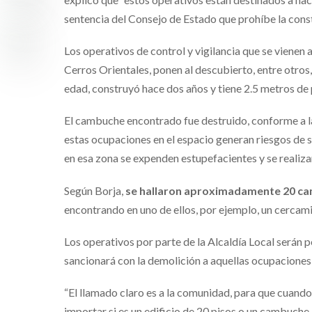
sentencia del Consejo de Estado que prohíbe la const
Los operativos de control y vigilancia que se vienen
Cerros Orientales, ponen al descubierto, entre otros
edad, construyó hace dos años y tiene 2.5 metros de
El cambuche encontrado fue destruido, conforme a l
estas ocupaciones en el espacio generan riesgos de s
en esa zona se expenden estupefacientes y se realiz
Según Borja,
se hallaron aproximadamente 20 c
encontrando en uno de ellos, por ejemplo, un cercam
Los operativos por parte de la Alcaldía Local serán 
sancionará con la demolición a aquellas ocupaciones 
“El llamado claro es a la comunidad, para que cuando v
importar si es un edificio de 20 pisos o un cambuche