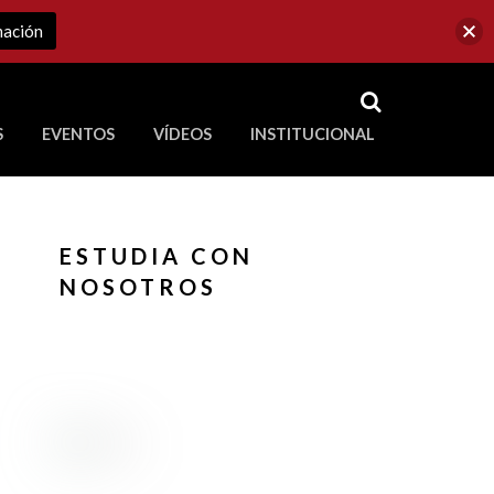
mación
RSS
S
EVENTOS
VÍDEOS
INSTITUCIONAL
ve a Corporación Universitaria Republicana
ESTUDIA CON
NOSOTROS