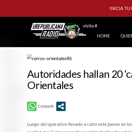
INICIA TU
Skip
visita #
to
HOME
QUIE
content
Autoridades hallan 20 ‘
Orientales
Luego del operativo llevado a cabo este jueves en lo
explicó que “estos operativos están destinados a hac