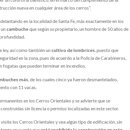
rucción nueva en cualquier área de los cerros”.
 adelantando en la localidad de Santa Fe, más exactamente en los
, un
cambuche
que según su propietario, un hombre de 50 años de
 profundidad.
a ley, así como también un
cultivo de lombrices
, puesto que
eguridad en la zona, pues de acuerdo a la Policía de Carabineros,
an fogatas que pueden terminar en incendios.
ambuches más
, de los cuales cinco ya fueron desmantelados,
iento con 11 vacas.
permanentes en los Cerros Orientales y se advierte que se
construidas sin licencia o permiso localizadas en este sector.
isite los Cerros Orientales y vea algún tipo de edificación, sin
, tenga en cuenta que
está prohibida la construcción en este