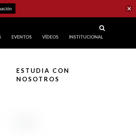
mación
RSS
S
EVENTOS
VÍDEOS
INSTITUCIONAL
ve a Corporación Universitaria Republicana
ESTUDIA CON
NOSOTROS