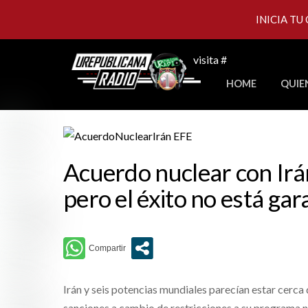
INICIA TU
Skip
visita #
to
HOME
QUIE
content
Acuerdo nuclear con Irá
pero el éxito no está ga
Irán y seis potencias mundiales parecían estar cerca 
sanciones a cambio de restricciones a su programa nu