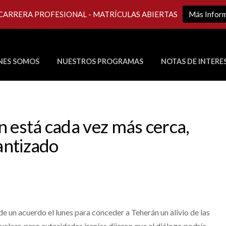
 CARRERA PROFESIONAL - MATRÍCULAS ABIERTAS
Más Infor
NES SOMOS
NUESTROS PROGRAMAS
NOTAS DE INTERE
Últimos Programas en Vivo
n está cada vez más cerca,
rantizado
de un acuerdo el lunes para conceder a Teherán un alivio de las
clear, pero autoridades iraníes dijeron que el diálogo podría