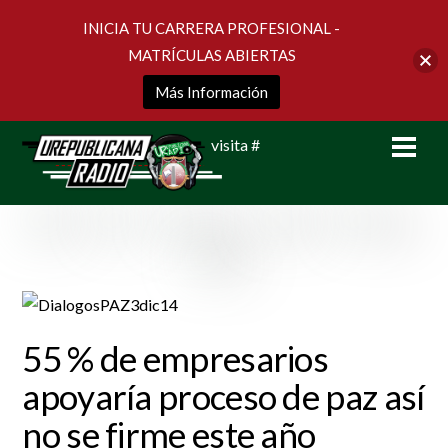
INICIA TU CARRERA PROFESIONAL -
MATRÍCULAS ABIERTAS
Más Información
Skip
Men
visita #
to
content
55 % de empresarios
apoyaría proceso de paz así
no se firme este año