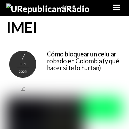
Skip
Men
visita #
to
content
IMEI
Cómo bloquear un celular
7
robado en Colombia (y qué
JUN
hacer si te lo hurtan)
2025