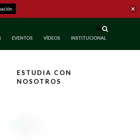
mación
RSS
S
EVENTOS
VÍDEOS
INSTITUCIONAL
ve a Corporación Universitaria Republicana
ESTUDIA CON
NOSOTROS