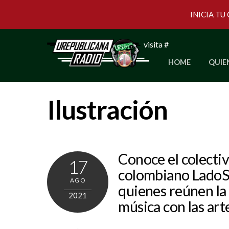
INICIA TU
Skip
visita #
to
HOME
QUIE
content
Ilustración
Conoce el colecti
17
colombiano LadoS
AGO
quienes reúnen la
2021
música con las art