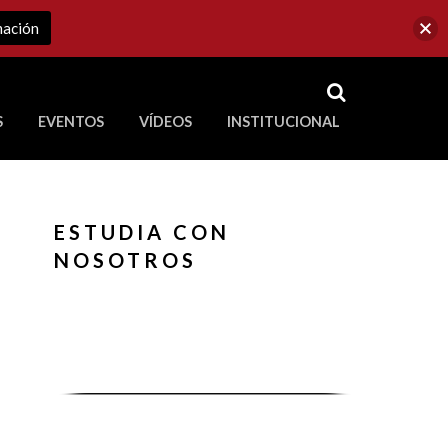
mación
RSS
S
EVENTOS
VÍDEOS
INSTITUCIONAL
ve a Corporación Universitaria Republicana
ESTUDIA CON
NOSOTROS