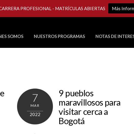
 CARRERA PROFESIONAL - MATRÍCULAS ABIERTAS
Más Infor
NES SOMOS
NUESTROS PROGRAMAS
NOTAS DE INTERE
Últimos Programas en Vivo
 e
9 pueblos
7
maravillosos para
MAR
visitar cerca a
2022
Bogotá