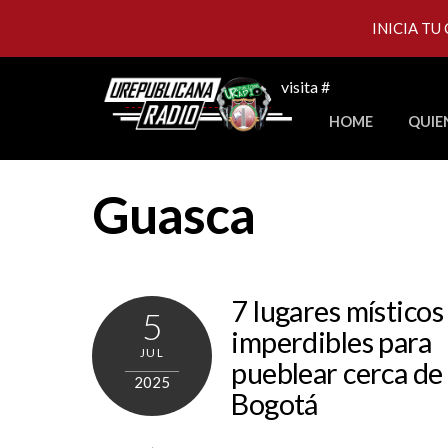
INICIA TU
Skip
visita #
to
HOME
QUIE
content
Guasca
7 lugares místicos
5
imperdibles para
JUL
pueblear cerca de
2025
Bogotá