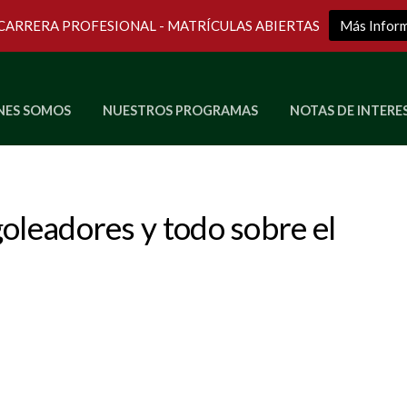
 CARRERA PROFESIONAL - MATRÍCULAS ABIERTAS
Más Infor
NES SOMOS
NUESTROS PROGRAMAS
NOTAS DE INTERE
Últimos Programas en Vivo
oleadores y todo sobre el