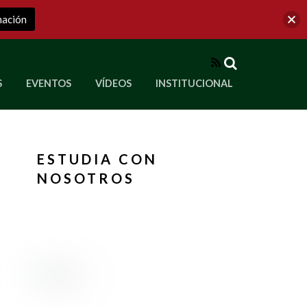
mación
RSS
S
EVENTOS
VÍDEOS
INSTITUCIONAL
ve a Corporación Universitaria Republicana
ESTUDIA CON
NOSOTROS