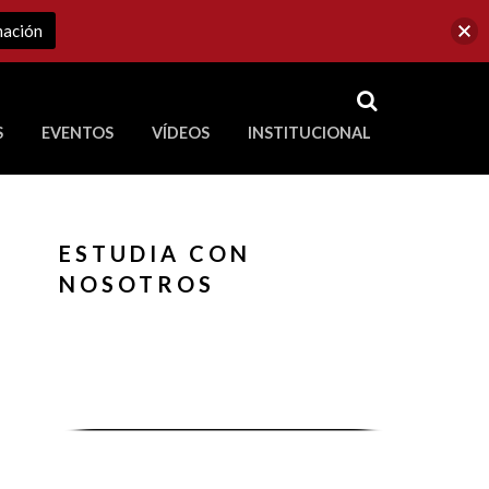
mación
RSS
S
EVENTOS
VÍDEOS
INSTITUCIONAL
ve a Corporación Universitaria Republicana
ESTUDIA CON
NOSOTROS