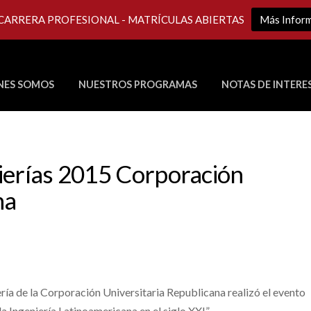
 CARRERA PROFESIONAL - MATRÍCULAS ABIERTAS
Más Infor
NES SOMOS
NUESTROS PROGRAMAS
NOTAS DE INTERE
Últimos Programas en Vivo
ierías 2015 Corporación
na
ría de la Corporación Universitaria Republicana realizó el evento
a Ingeniería Latinoamericana en el siglo XXI”