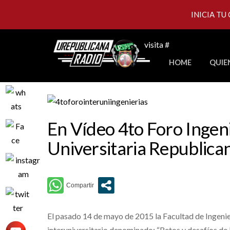
INICIA TU
Skip
visita #
to
HOME
QUIE
content
En Vídeo 4to Foro Ingen
Universitaria Republica
El pasado 14 de mayo de 2015 la Facultad de Ingenie
interuniversitario denominado: “Retos y desafíos de l